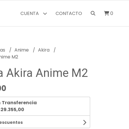
CUENTA
CONTACTO
0
ras
Anime
Akira
nime M2
 Akira Anime M2
00
n
Transferencia
29.355,00
descuentos