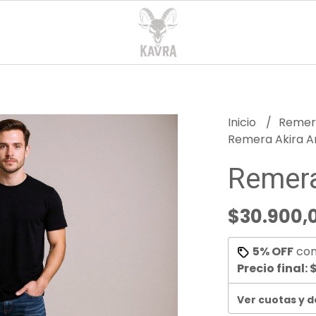
Inicio
Reme
Remera Akira A
Remera
$30.900,
5% OFF
co
Precio final:
$
Ver cuotas y 