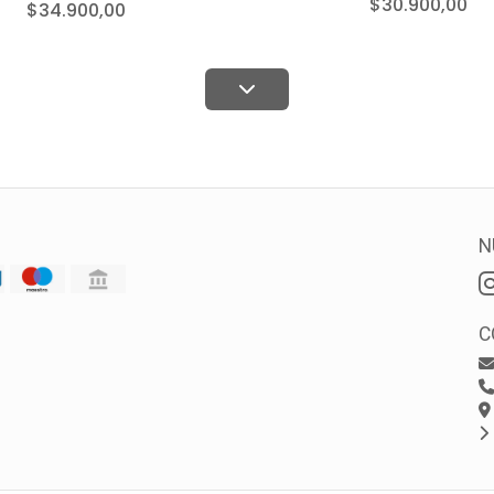
$30.900,00
$34.900,00
N
C