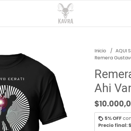
Inicio
AQUI S
Remera Gustavo
Remera
Ahi Va
$10.000,
5% OFF
co
Precio final:
$