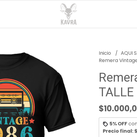
Inicio
AQUI S
Remera Vintage 
Remera
TALLE 
$10.000,
5% OFF
co
Precio final:
$