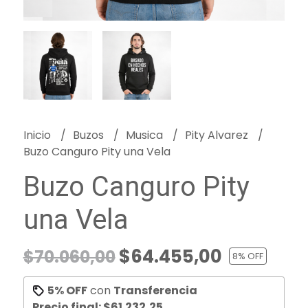
Inicio
Buzos
Musica
Pity Alvarez
Buzo Canguro Pity una Vela
Buzo Canguro Pity
una Vela
$64.455,00
$70.060,00
8
% OFF
5% OFF
con
Transferencia
Precio final:
$61.232,25