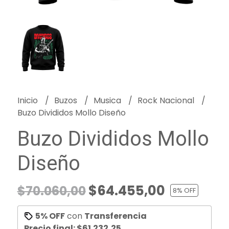
Inicio
Buzos
Musica
Rock Nacional
Buzo Divididos Mollo Diseño
Buzo Divididos Mollo
Diseño
$64.455,00
$70.060,00
8
% OFF
5% OFF
con
Transferencia
Precio final:
$61.232,25