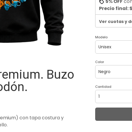
5% OFF
co
Precio final:
$
Ver cuotas y 
Modelo
Color
Premium. Buzo
odón.
Cantidad
remium) con tapa costura y
llo.