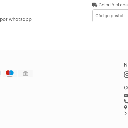
Calculá el cos
 por whatsapp
N
C