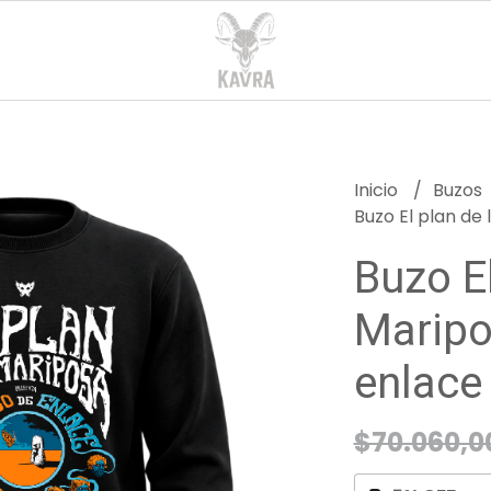
Inicio
Buzos
Buzo El plan de
Buzo El
Maripo
enlace
$70.060,0