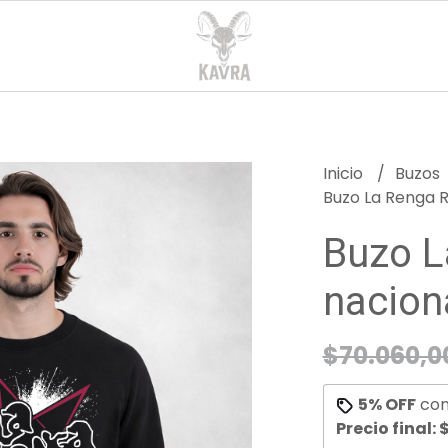
Inicio
Buzos
Buzo La Renga 
Buzo L
nacion
$70.060,0
5% OFF
co
Precio final:
$