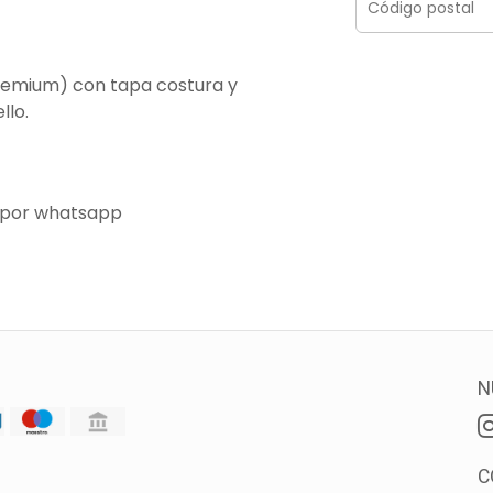
remium) con tapa costura y
llo.
 por whatsapp
N
C