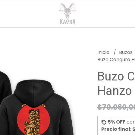
Inicio
Buzos
Buzo Canguro H
Buzo C
Hanzo
$70.060,0
5% OFF
co
Precio final:
$