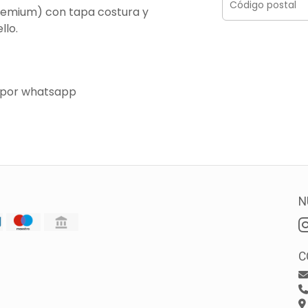
remium) con tapa costura y
llo.
 por whatsapp
N
C