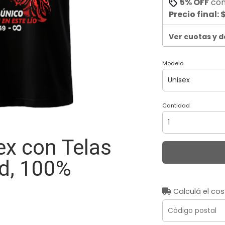
5% OFF
co
Precio final:
$
Ver cuotas y 
Modelo
Cantidad
x con Telas
ad, 100%
Calculá el cos