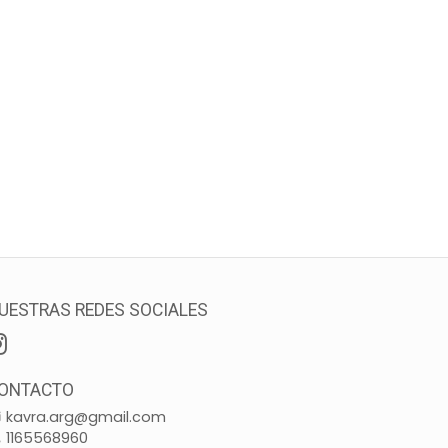
UESTRAS REDES SOCIALES
ONTACTO
kavra.arg@gmail.com
1165568960