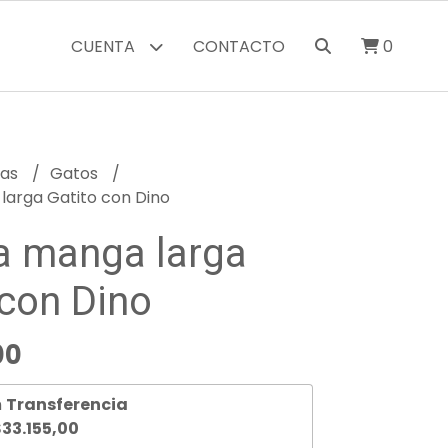
CUENTA
CONTACTO
0
ras
Gatos
arga Gatito con Dino
 manga larga
 con Dino
00
n
Transferencia
33.155,00