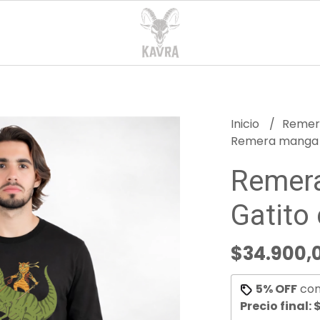
Inicio
Reme
Remera manga l
Remera
Gatito
$34.900,
5% OFF
co
Precio final:
$